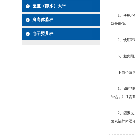
密度（静水）天平
1、使用环境
身高体脂秤
就会偏低。
电子婴儿秤
2、使用环境
3、避免阳光
下面小编为大
1、如何加热
加热，并且需
2、卤素技术
卤素辐射体远