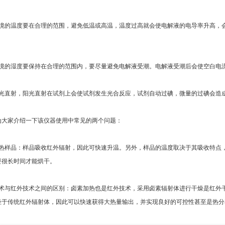
的温度要在合理的范围，避免低温或高温，温度过高就会使电解液的电导率升高，会
的湿度要保持在合理的范围内，要尽量避免电解液受潮。电解液受潮后会使空白电流
直射，阳光直射在试剂上会使试剂发生光合反应，试剂自动过碘，微量的过碘会造
家介绍一下该仪器使用中常见的两个问题：
样品：样品吸收红外辐射，因此可快速升温。另外，样品的温度取决于其吸收特点，
要很长时间才能烘干。
与红外技术之间的区别：卤素加热也是红外技术，采用卤素辐射体进行干燥是红外干
轻于传统红外辐射体，因此可以快速获得大热量输出，并实现良好的可控性甚至是热分